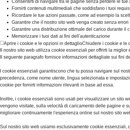
Consentirti di navigare tra le pagine senza perdere le tue
Fornirti contenuti multimediali che soddisfano i tuoi requisi
Ricordare le tue azioni passate, come ad esempio la sce
Garantire che il nostro sito web venga creato senza errori 
Garantire una distribuzione ottimale del carico durante il 
Memorizzare i tuoi dati ai fini dell'autenticazione
Aprire i cookie e le opzioni in dettaglio
Chiudere i cookie e le o
Il nostro sito web utilizza cookie essenziali per offrirti la miglio
Il seguente paragrafo fornisce informazioni dettagliate sui fini d
I cookie essenziali garantiscono che tu possa navigare sul nostro
precedenza, come nome utente, lingua selezionata e impostazioni 
cookie per fornirti informazioni rilevanti in base ad essa.
Inoltre, i cookie essenziali sono usati per visualizzare un sito w
vengono visitate, sulla velocità di caricamento delle pagine e su
migliorare continuamente l'esperienza online sul nostro sito we
Sul nostro sito web usiamo esclusivamente cookie essenziali, chi